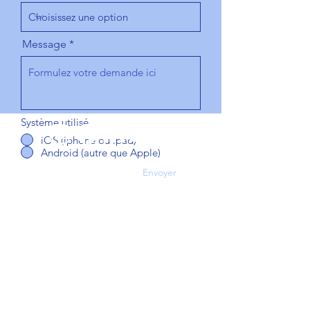
Message
Système utilisé
iOS (iphone ou ipad)
Android (autre que Apple)
L'application
Envoyer
Fonctionnalités
Abonnement
Accès web
A propos
Qui sommes-nous
Contact
Mentions légales